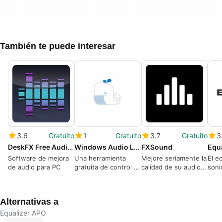
También te puede interesar
3.6
Gratuito
1
Gratuito
3.7
Gratuito
3
DeskFX Free Audio Enhancer Software
Windows Audio Loudness Equalizer
FXSound
Equa
Software de mejora
Una herramienta
Mejore seriamente la
El e
de audio para PC
gratuita de control y
calidad de su audio
soni
manipulación del
prueba gratuita
volumen para
dispositivos de
Alternativas a
escritorio
Equalizer APO